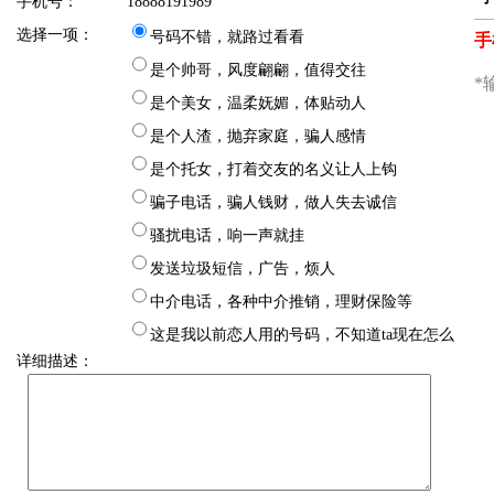
手机号：
18888191989
选择一项：
号码不错，就路过看看
是个帅哥，风度翩翩，值得交往
是个美女，温柔妩媚，体贴动人
是个人渣，抛弃家庭，骗人感情
是个托女，打着交友的名义让人上钩
骗子电话，骗人钱财，做人失去诚信
骚扰电话，响一声就挂
发送垃圾短信，广告，烦人
中介电话，各种中介推销，理财保险等
这是我以前恋人用的号码，不知道ta现在怎么
详细描述：
样