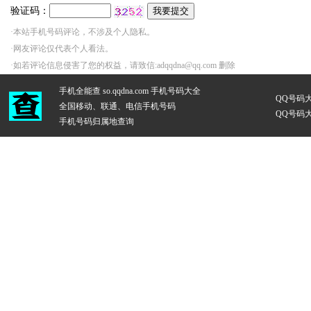
验证码：
·本站手机号码评论，不涉及个人隐私。
·网友评论仅代表个人看法。
·如若评论信息侵害了您的权益，请致信:adqqdna@qq.com 删除
手机全能查 so.qqdna.com
手机号码大全
QQ号码
全国移动、联通、电信手机号码
QQ号码
手机号码归属地查询