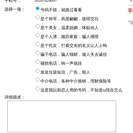
手机号：
18287026097
选择一项：
号码不错，就路过看看
是个帅哥，风度翩翩，值得交往
是个美女，温柔妩媚，体贴动人
是个人渣，抛弃家庭，骗人感情
是个托女，打着交友的名义让人上钩
骗子电话，骗人钱财，做人失去诚信
骚扰电话，响一声就挂
发送垃圾短信，广告，烦人
中介电话，各种中介推销，理财保险等
这是我以前恋人用的号码，不知道ta现在怎么
详细描述：
样