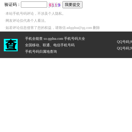
验证码：
·本站手机号码评论，不涉及个人隐私。
·网友评论仅代表个人看法。
·如若评论信息侵害了您的权益，请致信:adqqdna@qq.com 删除
手机全能查 so.qqdna.com
手机号码大全
QQ号码
全国移动、联通、电信手机号码
QQ号码
手机号码归属地查询