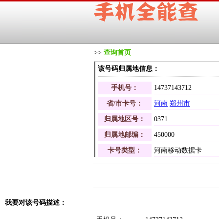
>>
查询首页
该号码归属地信息：
手机号：
14737143712
省/市卡号：
河南
郑州市
归属地区号：
0371
归属地邮编：
450000
卡号类型：
河南移动数据卡
我要对该号码描述：