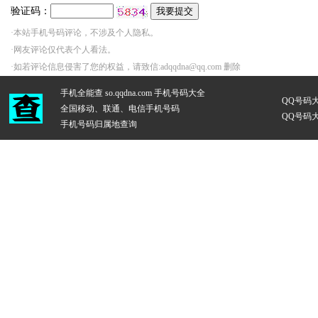
验证码：
·本站手机号码评论，不涉及个人隐私。
·网友评论仅代表个人看法。
·如若评论信息侵害了您的权益，请致信:adqqdna@qq.com 删除
手机全能查 so.qqdna.com
手机号码大全
QQ号码
全国移动、联通、电信手机号码
QQ号码
手机号码归属地查询