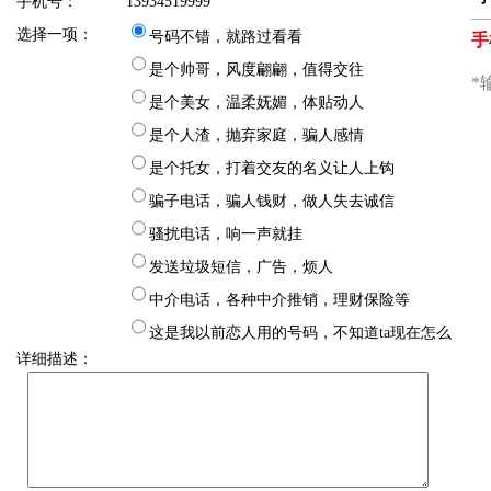
手机号：
13934519999
选择一项：
号码不错，就路过看看
是个帅哥，风度翩翩，值得交往
是个美女，温柔妩媚，体贴动人
是个人渣，抛弃家庭，骗人感情
是个托女，打着交友的名义让人上钩
骗子电话，骗人钱财，做人失去诚信
骚扰电话，响一声就挂
发送垃圾短信，广告，烦人
中介电话，各种中介推销，理财保险等
这是我以前恋人用的号码，不知道ta现在怎么
详细描述：
样