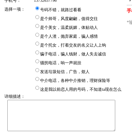
手机号：
13732637796
选择一项：
号码不错，就路过看看
是个帅哥，风度翩翩，值得交往
是个美女，温柔妩媚，体贴动人
是个人渣，抛弃家庭，骗人感情
是个托女，打着交友的名义让人上钩
骗子电话，骗人钱财，做人失去诚信
骚扰电话，响一声就挂
发送垃圾短信，广告，烦人
中介电话，各种中介推销，理财保险等
这是我以前恋人用的号码，不知道ta现在怎么
详细描述：
样