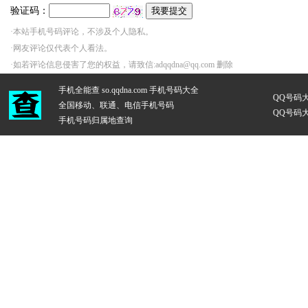
验证码：
·本站手机号码评论，不涉及个人隐私。
·网友评论仅代表个人看法。
·如若评论信息侵害了您的权益，请致信:adqqdna@qq.com 删除
手机全能查 so.qqdna.com
手机号码大全
QQ号码
全国移动、联通、电信手机号码
QQ号码
手机号码归属地查询