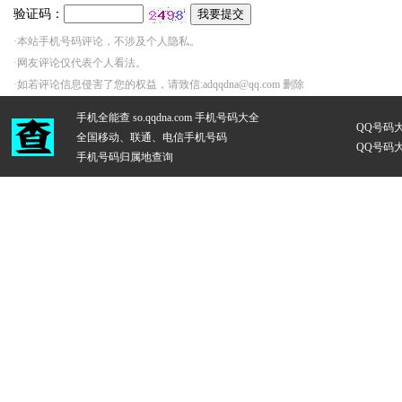
验证码：
·本站手机号码评论，不涉及个人隐私。
·网友评论仅代表个人看法。
·如若评论信息侵害了您的权益，请致信:adqqdna@qq.com 删除
手机全能查 so.qqdna.com
手机号码大全
QQ号码
全国移动、联通、电信手机号码
QQ号码
手机号码归属地查询