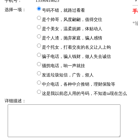
手机号：
13590414625
选择一项：
号码不错，就路过看看
是个帅哥，风度翩翩，值得交往
是个美女，温柔妩媚，体贴动人
是个人渣，抛弃家庭，骗人感情
是个托女，打着交友的名义让人上钩
骗子电话，骗人钱财，做人失去诚信
骚扰电话，响一声就挂
发送垃圾短信，广告，烦人
中介电话，各种中介推销，理财保险等
这是我以前恋人用的号码，不知道ta现在怎么
详细描述：
样