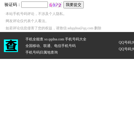
验证码：
·本站手机号码评论，不涉及个人隐私。
·网友评论仅代表个人看法。
·如若评论信息侵害了您的权益，请致信:adqqdna@qq.com 删除
手机全能查 so.qqdna.com
手机号码大全
QQ号码
全国移动、联通、电信手机号码
QQ号码
手机号码归属地查询