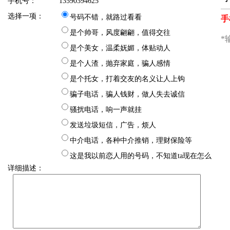
手机号：
13590394625
选择一项：
号码不错，就路过看看
是个帅哥，风度翩翩，值得交往
是个美女，温柔妩媚，体贴动人
是个人渣，抛弃家庭，骗人感情
是个托女，打着交友的名义让人上钩
骗子电话，骗人钱财，做人失去诚信
骚扰电话，响一声就挂
发送垃圾短信，广告，烦人
中介电话，各种中介推销，理财保险等
这是我以前恋人用的号码，不知道ta现在怎么
详细描述：
样