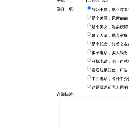
手机号：
13590374625
选择一项：
号码不错，就路过看
是个帅哥，风度翩翩
是个美女，温柔妩媚
是个人渣，抛弃家庭
是个托女，打着交友
骗子电话，骗人钱财
骚扰电话，响一声就
发送垃圾短信，广告
中介电话，各种中介
这是我以前恋人用的
详细描述：
样