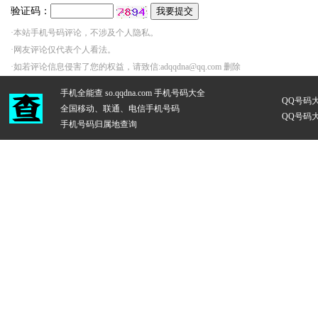
验证码：
·本站手机号码评论，不涉及个人隐私。
·网友评论仅代表个人看法。
·如若评论信息侵害了您的权益，请致信:adqqdna@qq.com 删除
手机全能查 so.qqdna.com
手机号码大全
QQ号码
全国移动、联通、电信手机号码
QQ号码
手机号码归属地查询