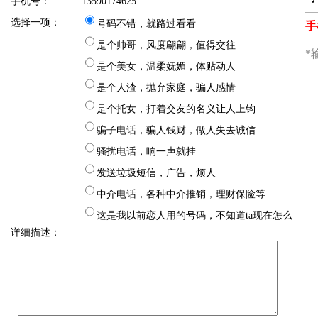
手机号：
13590174625
选择一项：
号码不错，就路过看看
是个帅哥，风度翩翩，值得交往
是个美女，温柔妩媚，体贴动人
是个人渣，抛弃家庭，骗人感情
是个托女，打着交友的名义让人上钩
骗子电话，骗人钱财，做人失去诚信
骚扰电话，响一声就挂
发送垃圾短信，广告，烦人
中介电话，各种中介推销，理财保险等
这是我以前恋人用的号码，不知道ta现在怎么
详细描述：
样