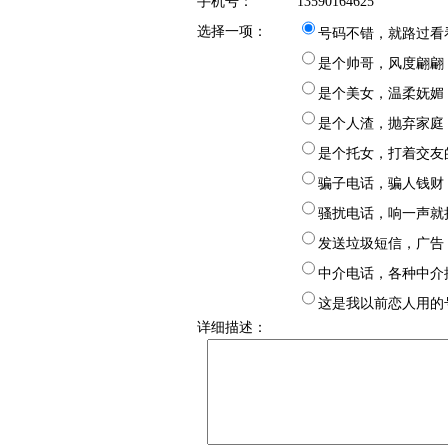
手机号：
13590164625
选择一项：
号码不错，就路过看
是个帅哥，风度翩翩
是个美女，温柔妩媚
是个人渣，抛弃家庭
是个托女，打着交友
骗子电话，骗人钱财
骚扰电话，响一声就
发送垃圾短信，广告
中介电话，各种中介
这是我以前恋人用的
详细描述：
样