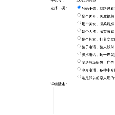
手机号：
13523149999
选择一项：
号码不错，就路过看
是个帅哥，风度翩翩
是个美女，温柔妩媚
是个人渣，抛弃家庭
是个托女，打着交友
骗子电话，骗人钱财
骚扰电话，响一声就
发送垃圾短信，广告
中介电话，各种中介
这是我以前恋人用的
详细描述：
样