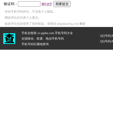
验证码：
·本站手机号码评论，不涉及个人隐私。
·网友评论仅代表个人看法。
·如若评论信息侵害了您的权益，请致信:adqqdna@qq.com 删除
手机全能查 so.qqdna.com
手机号码大全
QQ号码
全国移动、联通、电信手机号码
QQ号码
手机号码归属地查询