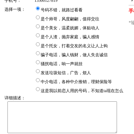
手机号：
13500127819
选择一项：
号码不错，就路过看看
是个帅哥，风度翩翩，值得交往
是个美女，温柔妩媚，体贴动人
是个人渣，抛弃家庭，骗人感情
是个托女，打着交友的名义让人上钩
骗子电话，骗人钱财，做人失去诚信
骚扰电话，响一声就挂
发送垃圾短信，广告，烦人
中介电话，各种中介推销，理财保险等
这是我以前恋人用的号码，不知道ta现在怎么
详细描述：
样