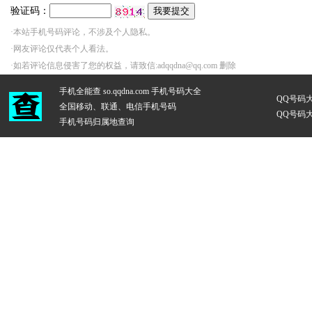
验证码：
·本站手机号码评论，不涉及个人隐私。
·网友评论仅代表个人看法。
·如若评论信息侵害了您的权益，请致信:adqqdna@qq.com 删除
手机全能查 so.qqdna.com
手机号码大全
QQ号码
全国移动、联通、电信手机号码
QQ号码
手机号码归属地查询