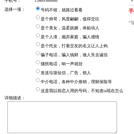
手机号：
13489588888
选择一项：
号码不错，就路过看看
是个帅哥，风度翩翩，值得交往
是个美女，温柔妩媚，体贴动人
是个人渣，抛弃家庭，骗人感情
是个托女，打着交友的名义让人上钩
骗子电话，骗人钱财，做人失去诚信
骚扰电话，响一声就挂
发送垃圾短信，广告，烦人
中介电话，各种中介推销，理财保险等
这是我以前恋人用的号码，不知道ta现在怎么
详细描述：
样