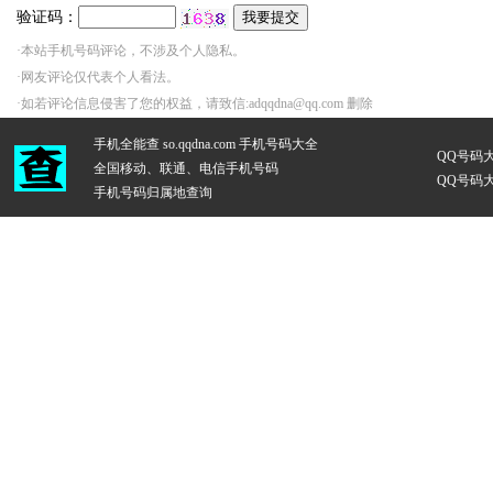
验证码：
·本站手机号码评论，不涉及个人隐私。
·网友评论仅代表个人看法。
·如若评论信息侵害了您的权益，请致信:adqqdna@qq.com 删除
手机全能查 so.qqdna.com
手机号码大全
QQ号码
全国移动、联通、电信手机号码
QQ号码
手机号码归属地查询