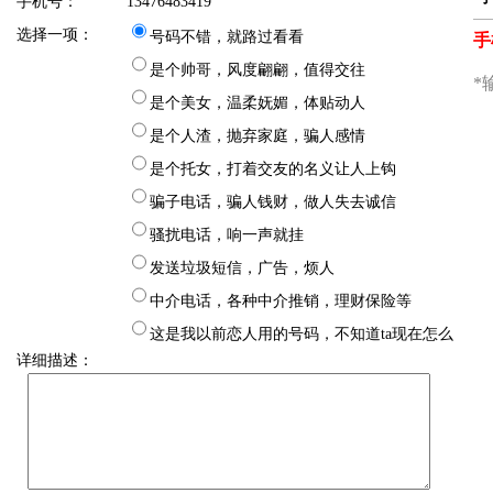
手机号：
13476483419
选择一项：
号码不错，就路过看看
是个帅哥，风度翩翩，值得交往
是个美女，温柔妩媚，体贴动人
是个人渣，抛弃家庭，骗人感情
是个托女，打着交友的名义让人上钩
骗子电话，骗人钱财，做人失去诚信
骚扰电话，响一声就挂
发送垃圾短信，广告，烦人
中介电话，各种中介推销，理财保险等
这是我以前恋人用的号码，不知道ta现在怎么
详细描述：
样