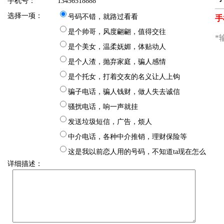
手机号：
13456518888
选择一项：
号码不错，就路过看看
是个帅哥，风度翩翩，值得交往
是个美女，温柔妩媚，体贴动人
是个人渣，抛弃家庭，骗人感情
是个托女，打着交友的名义让人上钩
骗子电话，骗人钱财，做人失去诚信
骚扰电话，响一声就挂
发送垃圾短信，广告，烦人
中介电话，各种中介推销，理财保险等
这是我以前恋人用的号码，不知道ta现在怎么
详细描述：
样