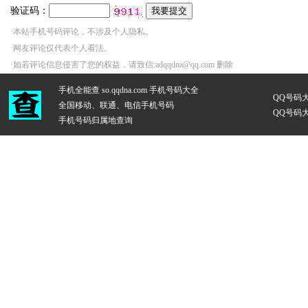
验证码：
·本站手机号码评论，不涉及个人隐私。
·网友评论仅代表个人看法。
·如若评论信息侵害了您的权益，请致信:adqqdna@qq.com 删除
手机全能查 so.qqdna.com
手机号码大全
QQ号码
全国移动、联通、电信手机号码
QQ号码
手机号码归属地查询