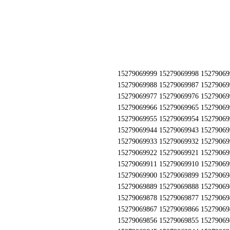
15279069999 15279069998 15279069997 15279069996 15279069995 15279069994 15279069993 15279069992 15279069991 15279069990 15279069989 15279069988 15279069987 15279069986 15279069985 15279069984 15279069983 15279069982 15279069981 15279069980 15279069979 15279069978 15279069977 15279069976 15279069975 15279069974 15279069973 15279069972 15279069971 15279069970 15279069969 15279069968 15279069967 15279069966 15279069965 15279069964 15279069963 15279069962 15279069961 15279069960 15279069959 15279069958 15279069957 15279069956 15279069955 15279069954 15279069953 15279069952 15279069951 15279069950 15279069949 15279069948 15279069947 15279069946 15279069945 15279069944 15279069943 15279069942 15279069941 15279069940 15279069939 15279069938 15279069937 15279069936 15279069935 15279069934 15279069933 15279069932 15279069931 15279069930 15279069929 15279069928 15279069927 15279069926 15279069925 15279069924 15279069923 15279069922 15279069921 15279069920 15279069919 15279069918 15279069917 15279069916 15279069915 15279069914 15279069913 15279069912 15279069911 15279069910 15279069909 15279069908 15279069907 15279069906 15279069905 15279069904 15279069903 15279069902 15279069901 15279069900 15279069899 15279069898 15279069897 15279069896 15279069895 15279069894 15279069893 15279069892 15279069891 15279069890 15279069889 15279069888 15279069887 15279069886 15279069885 15279069884 15279069883 15279069882 15279069881 15279069880 15279069879 15279069878 15279069877 15279069876 15279069875 15279069874 15279069873 15279069872 15279069871 15279069870 15279069869 15279069868 15279069867 15279069866 15279069865 15279069864 15279069863 15279069862 15279069861 15279069860 15279069859 15279069858 15279069857 15279069856 15279069855 15279069854 15279069853 15279069852 15279069851 15279069850 15279069849 15279069848 15279069847 15279069846 15279069845 15279069844 15279069843 15279069842 15279069841 15279069840 15279069839 15279069838 15279069837 15279069836 15279069835 15279069834 15279069833 15279069832 15279069831 15279069830 15279069829 15279069828 15279069827 15279069826 15279069825 15279069824 15279069823 15279069822 15279069821 15279069820 15279069819 15279069818 15279069817 15279069816 15279069815 15279069814 15279069813 15279069812 15279069811 15279069810 15279069809 15279069808 15279069807 15279069806 15279069805 15279069804 15279069803 15279069802 15279069801 15279069800 15279069799 15279069798 15279069797 15279069796 15279069795 15279069794 15