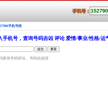
527906手机号段
入手机号，查询号码吉凶 评论 爱情/事业/性格/运