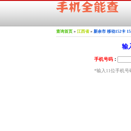
查询首页
»
江西省
»
新余市 移动152卡 1
输