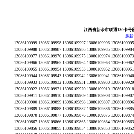
江西省新余市联通130卡号段为13
最新
13086109999 13086109998 13086109997 13086109996 13086109995 13086109994 13086109993 13086109992 13086109991 13086109990 13086109989 13086109988 13086109987 13086109986 13086109985 13086109984 13086109983 13086109982 13086109981 13086109980 13086109979 13086109978 13086109977 13086109976 13086109975 13086109974 13086109973 13086109972 13086109971 13086109970 13086109969 13086109968 13086109967 13086109966 13086109965 13086109964 13086109963 13086109962 13086109961 13086109960 13086109959 13086109958 13086109957 13086109956 13086109955 13086109954 13086109953 13086109952 13086109951 13086109950 13086109949 13086109948 13086109947 13086109946 13086109945 13086109944 13086109943 13086109942 13086109941 13086109940 13086109939 13086109938 13086109937 13086109936 13086109935 13086109934 13086109933 13086109932 13086109931 13086109930 13086109929 13086109928 13086109927 13086109926 13086109925 13086109924 13086109923 13086109922 13086109921 13086109920 13086109919 13086109918 13086109917 13086109916 13086109915 13086109914 13086109913 13086109912 13086109911 13086109910 13086109909 13086109908 13086109907 13086109906 13086109905 13086109904 13086109903 13086109902 13086109901 13086109900 13086109899 13086109898 13086109897 13086109896 13086109895 13086109894 13086109893 13086109892 13086109891 13086109890 13086109889 13086109888 13086109887 13086109886 13086109885 13086109884 13086109883 13086109882 13086109881 13086109880 13086109879 13086109878 13086109877 13086109876 13086109875 13086109874 13086109873 13086109872 13086109871 13086109870 13086109869 13086109868 13086109867 13086109866 13086109865 13086109864 13086109863 13086109862 13086109861 13086109860 13086109859 13086109858 13086109857 13086109856 13086109855 13086109854 13086109853 13086109852 13086109851 13086109850 13086109849 13086109848 13086109847 13086109846 13086109845 13086109844 13086109843 13086109842 13086109841 13086109840 13086109839 13086109838 13086109837 13086109836 13086109835 13086109834 13086109833 13086109832 13086109831 13086109830 13086109829 13086109828 13086109827 13086109826 13086109825 13086109824 13086109823 13086109822 13086109821 13086109820 13086109819 13086109818 13086109817 13086109816 13086109815 13086109814 13086109813 13086109812 13086109811 13086109810 13086109809 13086109808 13086109807 13086109806 13086109805 13086109804 13086109803 13086109802 13086109801 13086109800 13086109799 13086109798 13086109797 13086109796 13086109795 13086109794 13086109793 13086109792 13086109791 13086109790 13086109789 13086109788 13086109787 13086109786 13086109785 13086109784 13086109783 13086109782 13086109781 13086109780 13086109779 13086109778 13086109777 13086109776 13086109775 13086109774 13086109773 13086109772 13086109771 13086109770 13086109769 13086109768 13086109767 13086109766 13086109765 13086109764 13086109763 13086109762 13086109761 13086109760 13086109759 13086109758 13086109757 13086109756 13086109755 13086109754 13086109753 13086109752 13086109751 13086109750 13086109749 13086109748 13086109747 13086109746 13086109745 13086109744 13086109743 13086109742 13086109741 13086109740 13086109739 13086109738 13086109737 13086109736 13086109735 13086109734 13086109733 13086109732 13086109731 13086109730 13086109729 13086109728 13086109727 13086109726 13086109725 13086109724 13086109723 13086109722 13086109721 13086109720 13086109719 13086109718 13086109717 13086109716 13086109715 13086109714 13086109713 13086109712 13086109711 13086109710 13086109709 13086109708 13086109707 13086109706 13086109705 13086109704 13086109703 13086109702 13086109701 13086109700 13086109699 13086109698 13086109697 13086109696 13086109695 13086109694 13086109693 13086109692 13086109691 13086109690 13086109689 13086109688 13086109687 13086109686 13086109685 13086109684 13086109683 13086109682 13086109681 13086109680 13086109679 13086109678 13086109677 13086109676 13086109675 13086109674 13086109673 13086109672 13086109671 13086109670 13086109669 13086109668 13086109667 13086109666 13086109665 13086109664 13086109663 13086109662 13086109661 13086109660 13086109659 13086109658 13086109657 13086109656 13086109655 13086109654 13086109653 13086109652 13086109651 13086109650 13086109649 13086109648 13086109647 13086109646 13086109645 13086109644 13086109643 13086109642 13086109641 13086109640 13086109639 13086109638 13086109637 13086109636 13086109635 13086109634 13086109633 13086109632 13086109631 13086109630 13086109629 13086109628 13086109627 13086109626 13086109625 13086109624 13086109623 13