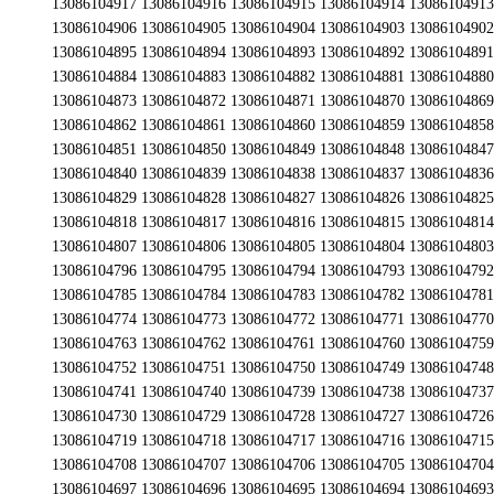
762 13086104761 13086104760 13086104759 13086104758 13086104757 13086104756 13086104755 13086104754 13086104753 13086104752 13086104751 13086104750 13086104749 13086104748 13086104747 13086104746 13086104745 13086104744 13086104743 13086104742 13086104741 13086104740 13086104739 13086104738 13086104737 13086104736 13086104735 13086104734 13086104733 13086104732 13086104731 13086104730 13086104729 13086104728 13086104727 13086104726 13086104725 13086104724 13086104723 13086104722 13086104721 13086104720 13086104719 13086104718 13086104717 13086104716 13086104715 13086104714 13086104713 13086104712 13086104711 13086104710 13086104709 13086104708 13086104707 13086104706 13086104705 13086104704 13086104703 13086104702 13086104701 13086104700 13086104699 13086104698 13086104697 13086104696 13086104695 13086104694 13086104693 13086104692 13086104691 13086104690 13086104689 13086104688 13086104687 13086104686 13086104685 13086104684 13086104683 13086104682 13086104681 13086104680 13086104679 13086104678 13086104677 13086104676 13086104675 13086104674 13086104673 13086104672 13086104671 13086104670 13086104669 13086104668 13086104667 13086104666 13086104665 13086104664 13086104663 13086104662 13086104661 13086104660 13086104659 13086104658 13086104657 13086104656 13086104655 13086104654 13086104653 13086104652 13086104651 13086104650 13086104649 13086104648 13086104647 13086104646 13086104645 13086104644 13086104643 13086104642 13086104641 13086104640 13086104639 13086104638 13086104637 13086104636 13086104635 13086104634 13086104633 13086104632 13086104631 13086104630 13086104629 13086104628 13086104627 13086104626 13086104625 13086104624 13086104623 13086104622 13086104621 13086104620 13086104619 13086104618 13086104617 13086104616 13086104615 13086104614 13086104613 13086104612 13086104611 13086104610 13086104609 13086104608 13086104607 13086104606 13086104605 13086104604 13086104603 13086104602 13086104601 13086104600 13086104599 13086104598 13086104597 13086104596 13086104595 13086104594 13086104593 13086104592 13086104591 13086104590 13086104589 13086104588 13086104587 13086104586 13086104585 13086104584 13086104583 13086104582 13086104581 13086104580 13086104579 13086104578 13086104577 13086104576 13086104575 13086104574 13086104573 13086104572 13086104571 13086104570 13086104569 13086104568 13086104567 13086104566 13086104565 13086104564 13086104563 13086104562 13086104561 13086104560 13086104559 13086104558 13086104557 13086104556 13086104555 13086104554 13086104553 13086104552 13086104551 13086104550 13086104549 13086104548 13086104547 13086104546 13086104545 13086104544 13086104543 13086104542 13086104541 13086104540 13086104539 13086104538 13086104537 13086104536 13086104535 13086104534 13086104533 13086104532 13086104531 13086104530 13086104529 13086104528 13086104527 13086104526 13086104525 13086104524 13086104523 13086104522 13086104521 13086104520 13086104519 13086104518 13086104517 13086104516 13086104515 13086104514 13086104513 13086104512 13086104511 13086104510 13086104509 13086104508 13086104507 13086104506 13086104505 13086104504 13086104503 13086104502 13086104501 13086104500 13086104499 13086104498 13086104497 13086104496 13086104495 13086104494 13086104493 13086104492 13086104491 13086104490 13086104489 13086104488 13086104487 13086104486 13086104485 13086104484 13086104483 13086104482 13086104481 13086104480 13086104479 13086104478 13086104477 13086104476 13086104475 13086104474 13086104473 13086104472 13086104471 13086104470 13086104469 130861