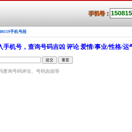
508159手机号段
入手机号，查询号码吉凶 评论 爱情/事业/性格/运