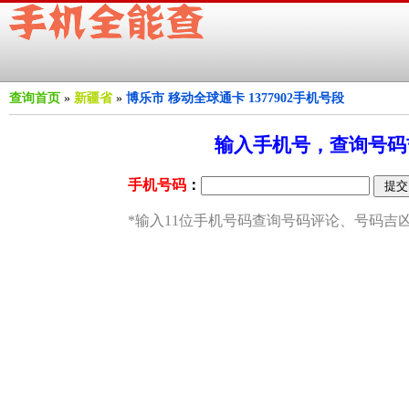
查询首页
»
新疆省
»
博乐市 移动全球通卡 1377902手机号段
输入手机号，查询号码吉