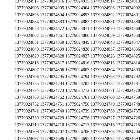
716 13779024715 13779024714 13779024713 13779024712 13779024711 13779024710 13779024709 13779024708 13779024707 13779024706 13779024705 13779024704 13779024703 13779024702 13779024701 13779024700 13779024699 13779024698 13779024697 13779024696 13779024695 13779024694 13779024693 13779024692 13779024691 13779024690 13779024689 13779024688 13779024687 13779024686 13779024685 13779024684 13779024683 13779024682 13779024681 13779024680 13779024679 13779024678 13779024677 13779024676 13779024675 13779024674 13779024673 13779024672 13779024671 13779024670 13779024669 13779024668 13779024667 13779024666 13779024665 13779024664 13779024663 13779024662 13779024661 13779024660 13779024659 13779024658 13779024657 13779024656 13779024655 13779024654 13779024653 13779024652 13779024651 13779024650 13779024649 13779024648 13779024647 13779024646 13779024645 13779024644 13779024643 13779024642 13779024641 13779024640 13779024639 13779024638 13779024637 13779024636 13779024635 13779024634 13779024633 13779024632 13779024631 13779024630 13779024629 13779024628 13779024627 13779024626 13779024625 13779024624 13779024623 13779024622 13779024621 13779024620 13779024619 13779024618 13779024617 13779024616 13779024615 13779024614 13779024613 13779024612 13779024611 13779024610 13779024609 13779024608 13779024607 13779024606 13779024605 13779024604 13779024603 13779024602 13779024601 13779024600 13779024599 13779024598 13779024597 13779024596 13779024595 13779024594 13779024593 13779024592 13779024591 13779024590 13779024589 13779024588 13779024587 13779024586 13779024585 13779024584 13779024583 13779024582 13779024581 13779024580 13779024579 13779024578 13779024577 13779024576 13779024575 13779024574 13779024573 13779024572 13779024571