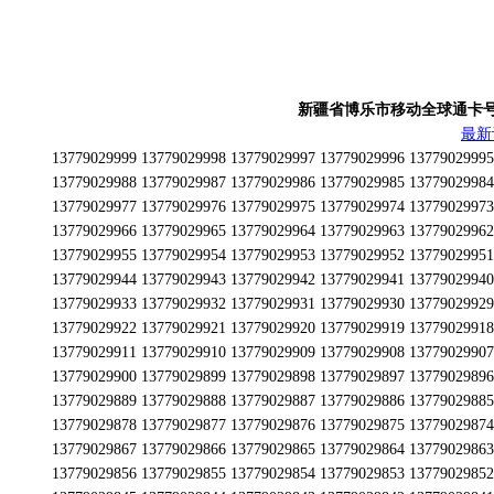
新疆省博乐市移动全球通卡号段为13
最新
13779029999 13779029998 13779029997 13779029996 13779029995 13779029994 13779029993 13779029992 13779029991 13779029990 13779029989 13779029988 13779029987 13779029986 13779029985 13779029984 13779029983 13779029982 13779029981 13779029980 13779029979 13779029978 13779029977 13779029976 13779029975 13779029974 13779029973 13779029972 13779029971 13779029970 13779029969 13779029968 13779029967 13779029966 13779029965 13779029964 13779029963 13779029962 13779029961 13779029960 13779029959 13779029958 13779029957 13779029956 13779029955 13779029954 13779029953 13779029952 13779029951 13779029950 13779029949 13779029948 13779029947 13779029946 13779029945 13779029944 13779029943 13779029942 13779029941 13779029940 13779029939 13779029938 13779029937 13779029936 13779029935 13779029934 13779029933 13779029932 13779029931 13779029930 13779029929 13779029928 13779029927 13779029926 13779029925 13779029924 13779029923 13779029922 13779029921 13779029920 13779029919 13779029918 13779029917 13779029916 13779029915 13779029914 13779029913 13779029912 13779029911 13779029910 13779029909 13779029908 13779029907 13779029906 13779029905 13779029904 13779029903 13779029902 13779029901 13779029900 13779029899 13779029898 13779029897 13779029896 13779029895 13779029894 13779029893 13779029892 13779029891 13779029890 13779029889 13779029888 13779029887 13779029886 13779029885 13779029884 13779029883 13779029882 13779029881 13779029880 13779029879 13779029878 13779029877 13779029876 13779029875 13779029874 13779029873 13779029872 13779029871 13779029870 13779029869 13779029868 13779029867 13779029866 13779029865 13779029864 13779029863 13779029862 13779029861 13779029860 13779029859 13779029858 13779029857 13779029856 13779029855 13779029854 13779029853 13779029852 13779029851 13779029850 13779029849 13779029848 13779029847 13779029846 13779029845 13779029844 13779029843 13779029842 13779029841 13779029840 13779029839 13779029838 13779029837 13779029836 13779029835 13779029834 13779029833 13779029832 13779029831 13779029830 13779029829 13779029828 13779029827 13779029826 13779029825 13779029824 13779029823 13779029822 13779029821 13779029820 13779029819 13779029818 13779029817 13779029816 13779029815 13779029814 13779029813 13779029812 13779029811 13779029810 13779029809 13779029808 13779029807 13779029806 13779029805 13779029804 13779029803 13779029802 13779029801 13779029800 13779029799 13779029798 13779029797 13779029796 13779029795 13779029794 13779029793 13779029792 13779029791 13779029790 13779029789 13779029788 13779029787 13779029786 13779029785 13779029784 13779029783 13779029782 13779029781 13779029780 13779029779 13779029778 13779029777 13779029776 13779029775 13779029774 13779029773 13779029772 13779029771 13779029770 13779029769 13779029768 13779029767 13779029766 13779029765 13779029764 13779029763 13779029762 13779029761 13779029760 13779029759 13779029758 13779029757 13779029756 13779029755 13779029754 13779029753 13779029752 13779029751 13779029750 13779029749 13779029748 13779029747 13779029746 13779029745 13779029744 13779029743 13779029742 13779029741 13779029740 13779029739 13779029738 13779029737 13779029736 13779029735 13779029734 13779029733 13779029732 13779029731 13779029730 13779029729 13779029728 13779029727 13779029726 13779029725 13779029724 13779029723 13779029722 13779029721 13779029720 13779029719 13779029718 13779029717 13779029716 13779029715 13779029714 13779029713 13779029712 13779029711 13779029710 13779029709 13779029708 13779029707 13779029706 13779029705 13779029704 13779029703 13779029702 13779029701 13779029700 13779029699 13779029698 13779029697 13779029696 13779029695 13779029694 13779029693 13779029692 13779029691 13779029690 13779029689 13779029688 13779029687 13779029686 13779029685 13779029684 13779029683 13779029682 13779029681 13779029680 13779029679 13779029678 13779029677 13779029676 13779029675 13779029674 13779029673 13779029672 13779029671 13779029670 13779029669 13779029668 13779029667 13779029666 13779029665 13779029664 13779029663 13779029662 13779029661 13779029660 13779029659 13779029658 13779029657 13779029656 13779029655 13779029654 13779029653 13779029652 13779029651 13779029650 13779029649 13779029648 13779029647 13779029646 13779029645 13779029644 13779029643 13779029642 13779029641 13779029640 13779029639 13779029638 13779029637 13779029636 13779029635 13779029634 13779029633 13779029632 13779029631 13779029630 13779029629 13779029628 13779029627 13779029626 13779029625 13779029624 13779029623 13